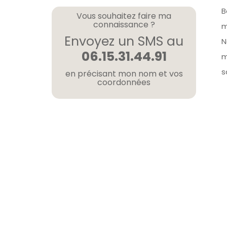
B
Vous souhaitez faire ma
connaissance ?
m
Envoyez un SMS au
N
06.15.31.44.91
m
s
en précisant mon nom et vos
coordonnées