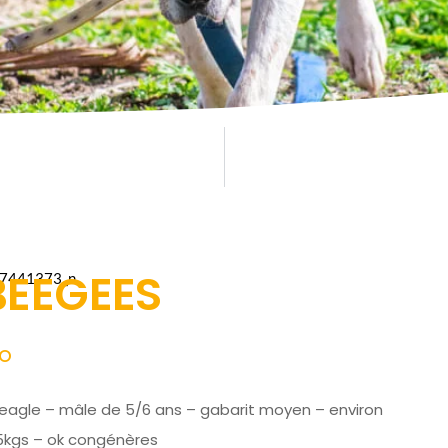
BEEGEES
IO
eagle – mâle de 5/6 ans – gabarit moyen – environ
5kgs – ok congénères